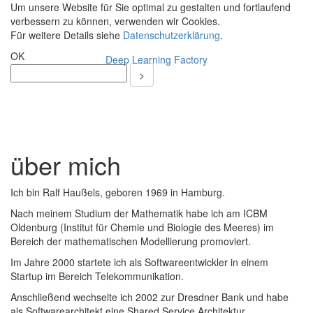
Um unsere Website für Sie optimal zu gestalten und fortlaufend
verbessern zu können, verwenden wir Cookies.
Für weitere Details siehe
Datenschutzerklärung
.
OK
Deep Learning Factory
Toggle
navigati
über mich
Ich bin Ralf Haußels, geboren 1969 in Hamburg.
Nach meinem Studium der Mathematik habe ich am ICBM
Oldenburg (Institut für Chemie und Biologie des Meeres) im
Bereich der mathematischen Modellierung promoviert.
Im Jahre 2000 startete ich als Softwareentwickler in einem
Startup im Bereich Telekommunikation.
Anschließend wechselte ich 2002 zur Dresdner Bank und habe
als Softwarearchitekt eine Shared Service Architektur